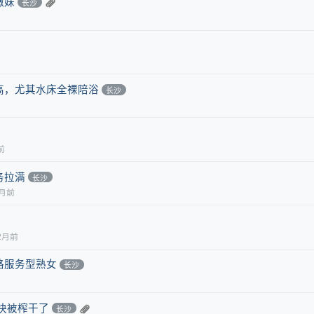
嫩妹
长沙
高，尤其水床全裸陪浴
长沙
前
务拉满
长沙
2月前
2月前
路服务型熟女
长沙
快被榨干了
长沙