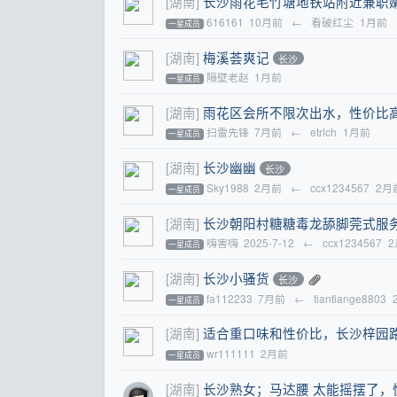
[湖南]
长沙雨花毛竹塘地铁站附近兼职
616161
10月前
←
看破红尘
1月前
一星成员
[湖南]
梅溪荟爽记
长沙
隔壁老赵
1月前
一星成员
[湖南]
雨花区会所不限次出水，性价比
扫雷先锋
7月前
←
etrlch
1月前
一星成员
[湖南]
长沙幽幽
长沙
Sky1988
2月前
←
ccx1234567
2月
一星成员
[湖南]
长沙朝阳村糖糖毒龙舔脚莞式服
嗨害嗨
2025-7-12
←
ccx1234567
一星成员
[湖南]
长沙小骚货
长沙
fa112233
7月前
←
tiantiange8803
一星成员
[湖南]
适合重口味和性价比，长沙梓园
wr111111
2月前
一星成员
[湖南]
长沙熟女；马达腰 太能摇摆了，