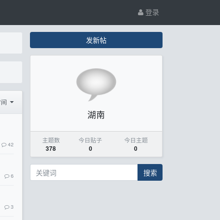
登录
发新帖
时间
湖南
主题数
今日贴子
今日主题
42
378
0
0
搜索
6
3