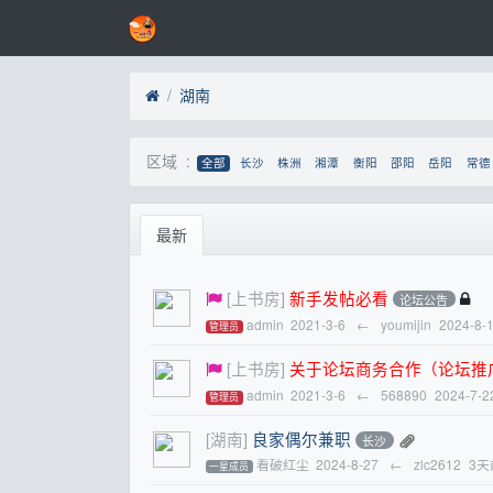
湖南
区域 :
全部
长沙
株洲
湘潭
衡阳
邵阳
岳阳
常德
最新
[上书房]
新手发帖必看
论坛公告
admin
2021-3-6
←
youmijin
2024-8-
管理员
[上书房]
关于论坛商务合作（论坛推
admin
2021-3-6
←
568890
2024-7-2
管理员
[湖南]
良家偶尔兼职
长沙
看破红尘
2024-8-27
←
zlc2612
3天
一星成员