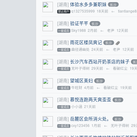
[湖南]
体验水多多兼职妹
长沙
q1327535999
18天前
←
tiantiange
禁止用户
[湖南]
验证芊芊
长沙
Sky1988
2月前
←
老尹
12天前
一星成员
[湖南]
雨花区楼凤爽记
长沙
曲径通幽处
24天前
←
老尹
12天前
一星成员
[湖南]
长沙汽车西站开奶茶店的妹子
长
无叶子得树
29天前
←
看破红尘
19
一星成员
[湖南]
望城区美妇
长沙
牛旺财
4月前
←
看破红尘
19天前
一星成员
[湖南]
慕悦连跑两天爽歪歪
长沙
小小涵
21天前
一星成员
[湖南]
岳麓区会所消火处。
长沙
cxy123456
1月前
←
无叶子得树
29
一星成员