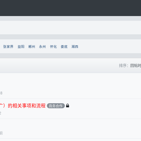
张家界
益阳
郴州
永州
怀化
娄底
湘西
排序：
回帖
18
广）的相关事项和流程
商务合作
2
前