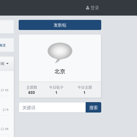
登录
发新帖
海淀
时间
北京
主题数
今日贴子
今日主题
42
633
1
1
搜索
6
26