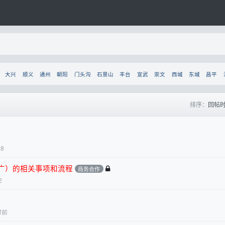
大兴
顺义
通州
朝阳
门头沟
石景山
丰台
宣武
崇文
西城
东城
昌平
排序：
回帖
18
广）的相关事项和流程
商务合作
2
时前