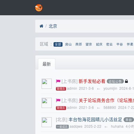
北京
区域 :
全部
房山
燕郊
望京
延庆
密云
平谷
怀柔
最新
[上书房]
新手发帖必看
论坛公告
admin
2021-3-6
←
youmijin
2024-8-
管理员
[上书房]
关于论坛商务合作（论坛推
admin
2021-3-6
←
568890
2024-7-2
管理员
[北京]
丰台怡海花园晴儿小活丝足
丰台
asdqwe
2025-2-22
←
huhaha
4小
一星成员