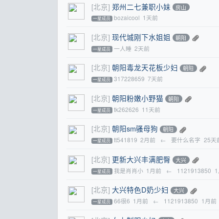
[北京]
郑州二七兼职小妹
房山
bozaicool
1天前
一星成员
[北京]
现代城刚下水姐姐
朝阳
一人睡
2天前
一星成员
[北京]
朝阳毒龙天花板少妇
朝阳
317228659
7天前
一星成员
[北京]
朝阳粉嫩小野猫
朝阳
tk262626
11天前
一星成员
[北京]
朝阳sm骚母狗
朝阳
tt541819
2月前
←
要什么名字
25天
一星成员
[北京]
更新大兴丰满肥臀
大兴
我是肖肖小
1月前
←
1121913850
一星成员
[北京]
大兴特色D奶少妇
大兴
66很6
1月前
←
1121913850
1月前
一星成员