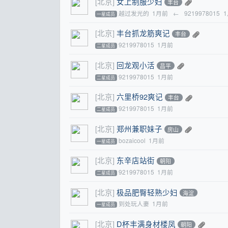
[北京]
女上制服少妇
丰台
越过发光的
1月前
←
9219978015
一星成员
[北京]
丰台抓龙筋爽记
丰台
9219978015
1月前
二星成员
[北京]
回龙观小活
昌平
9219978015
1月前
二星成员
[北京]
六里桥92爽记
丰台
9219978015
1月前
二星成员
[北京]
郑州兼职妹子
房山
bozaicool
1月前
一星成员
[北京]
东辛店站街
朝阳
9219978015
1月前
二星成员
[北京]
极品肥臀轻熟少妇
海淀
到处玩人妻
1月前
一星成员
[北京]
D杯丰满身材楼凤
朝阳