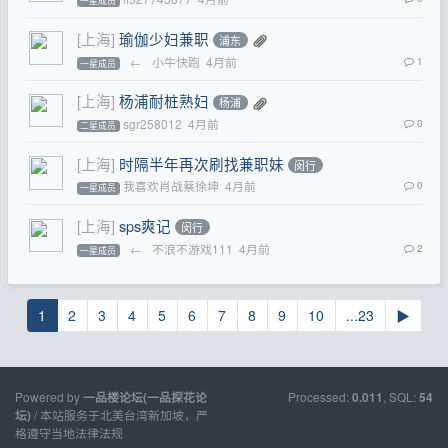
一星成员
[上海]
瑜伽少妇兼职
浦东
←
小牛快跑
4月前
1
一星成员
[上海]
杨浦耐桩熟妇
杨浦
sgr258012
4月前
0
二星成员
[上海]
时隔半年再次刷找兼职妹
闵行
我喜欢肖战蔡徐坤
4月前
0
一星成员
[上海]
sps爽记
闵行
←
不浪不游戏111
4月前
2
一星成员
1
2
3
4
5
6
7
8
9
10
...23
▶
Powered by
Processed:
, SQL:
一品楼论坛(一品探花论
0.011
54
/ 本站服务于北美台湾新加坡，严
坛)
格遵守当地法律法规