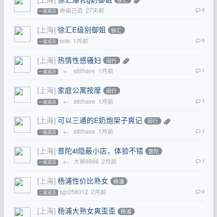
命由己造
27天前
0
一星成员
[上海]
徐汇E级别御姐
徐汇
scte
1月前
0
一星成员
[上海]
热情性感骚妇
闵行
←
stillhave
1月前
1
一星成员
[上海]
家庭公寓按摩
闵行
←
stillhave
1月前
1
一星成员
[上海]
可以三通的E奶炮架子爽记
闵行
←
stillhave
1月前
1
一星成员
[上海]
普陀4t隐蔽小店，体验不错
普陀
←
大哥6666
2月前
1
一星成员
[上海]
杨浦性价比熟女
杨浦
sgr258012
2月前
0
二星成员
[上海]
杨浦大熟女爽歪歪
杨浦