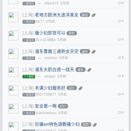
←
ailen413
2月前
6
一星成员
[上海]
老地方欧洲大波洋美女
静安
ee11
2月前
0
一星成员
[上海]
骚少妇卸货可以
普陀
后入丈母娘a
3月前
0
一星成员
[上海]
浦东曹路三通熟女天空
浦东
←
soiphon
3月前
9
二星成员
[上海]
浦东大奶白虎一线天
浦东
←
pingan
3月前
8
个人兼职
[上海]
丰满少妇服务好
闵行
lf527745877
3月前
0
一星成员
[上海]
安全第一啊
闵行
jiuaizheshou
3月前
0
一星成员
[上海]
巨骚sm特色调教骚少妇
普陀
lf527745877
4月前
0