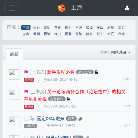
上海
区域 :
全部
闵行
崇明
奉贤
南汇
青浦
松江
金山
浦东
嘉定
宝山
黄埔
杨浦
虹口
闸北
普陀
静安
长宁
徐汇
卢湾
排序：
回帖时间
最新
[上书房]
新手发帖必看
论坛公告
←
youmijin
2024-8-18
42
管理员
[上书房]
关于论坛商务合作（论坛推广）的相关
事项和流程
商务合作
←
568890
2024-7-22
6
管理员
[上海]
嘉定06年嫩妹
嘉定
←
千里千寻1
1天前
7
二星成员
[上海]
徐汇爆乳g奶御姐
徐汇