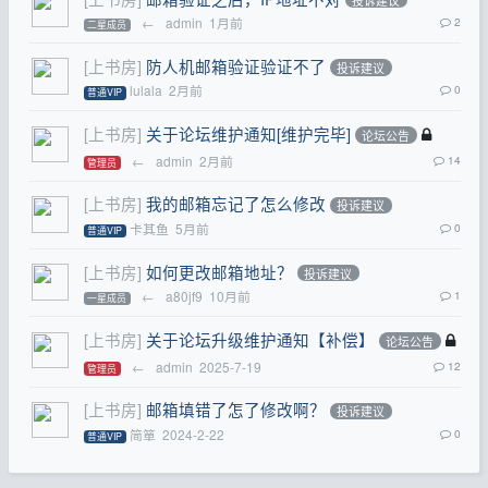
←
admin
1月前
2
二星成员
[上书房]
防人机邮箱验证验证不了
投诉建议
lulala
2月前
0
普通VIP
[上书房]
关于论坛维护通知[维护完毕]
论坛公告
←
admin
2月前
14
管理员
[上书房]
我的邮箱忘记了怎么修改
投诉建议
卡其鱼
5月前
0
普通VIP
[上书房]
如何更改邮箱地址？
投诉建议
←
a80jf9
10月前
1
一星成员
[上书房]
关于论坛升级维护通知【补偿】
论坛公告
←
admin
2025-7-19
12
管理员
[上书房]
邮箱填错了怎了修改啊？
投诉建议
简箪
2024-2-22
0
普通VIP