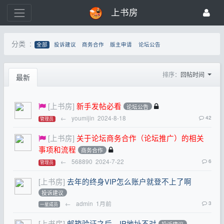
上书房
分类 :
全部
投诉建议
商务合作
版主申请
论坛公告
排序：
回帖时间
最新
[上书房]
新手发帖必看
论坛公告
←
youmijin
2024-8-18
42
管理员
[上书房]
关于论坛商务合作（论坛推广）的相关
事项和流程
商务合作
←
568890
2024-7-22
6
管理员
[上书房]
去年的终身VIP怎么账户就登不上了啊
投诉建议
←
admin
1月前
3
一星成员
[上书房]
邮箱验证之后，IP地址不对
投诉建议