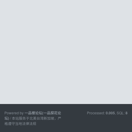
Powered by
Processed:
, SQL:
一品楼论坛(一品探花论
0.005
8
/ 本站服务于北美台湾新加坡，严
坛)
格遵守当地法律法规