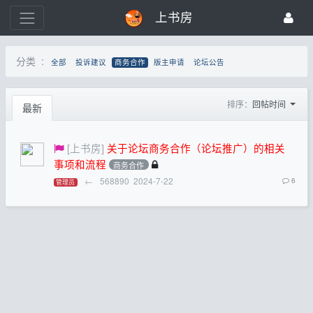
上书房
分类 :
全部
投诉建议
商务合作
版主申请
论坛公告
排序：
回帖时间
最新
[上书房]
关于论坛商务合作（论坛推广）的相关
事项和流程
商务合作
←
568890
2024-7-22
6
管理员