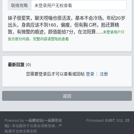
联络攻略
未登录用户无权查看
妹子很爱笑，聊天唠嗑也很活泼，基本不会冷场。年纪20岁
出头，身高应该不到160，偏瘦，但有胸 C杯。脸还算精
致，有微整的痕迹，颜值能给7分，在沈阳算......
未登录用户只
显示部分内容，完整内容请登陆后查看
最新回复
(
0
)
您需要登录后才可以查看或回帖
登录
|
注册
返回
Powered by
Processed:
, SQL:
一品楼论坛(一品探花论
0.007
25
/ 本站服务于北美台湾新加坡，严
坛)
格遵守当地法律法规