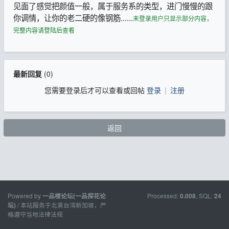
见面了感觉把颜值一般，属于服务系的类型，进门慢慢的跟
你调情，让你的老二硬的像钢筋......
未登录用户只显示部分内容，
完整内容请登陆后查看
最新回复
(
0
)
您需要登录后才可以查看或回帖
登录
|
注册
返回
Powered by
Processed:
, SQL:
一品楼论坛(一品探花论
0.008
24
/ 本站服务于北美台湾新加坡，严
坛)
格遵守当地法律法规