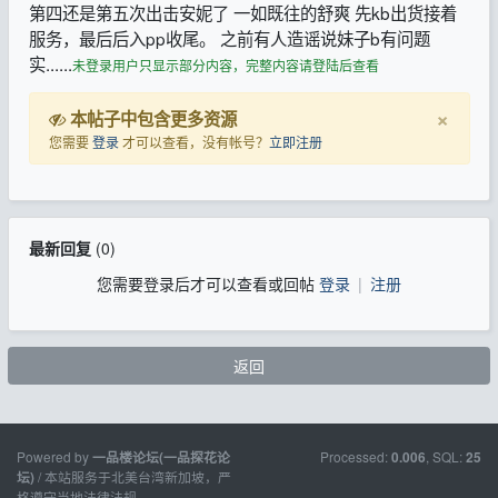
第四还是第五次出击安妮了 一如既往的舒爽 先kb出货接着
服务，最后后入pp收尾。 之前有人造谣说妹子b有问题
实......
未登录用户只显示部分内容，完整内容请登陆后查看
×
本帖子中包含更多资源
您需要
登录
才可以查看，没有帐号？
立即注册
最新回复
(
0
)
您需要登录后才可以查看或回帖
登录
|
注册
返回
Powered by
Processed:
, SQL:
一品楼论坛(一品探花论
0.006
25
/ 本站服务于北美台湾新加坡，严
坛)
格遵守当地法律法规