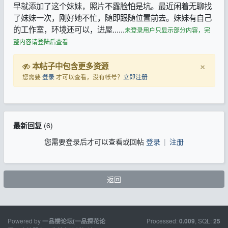
早就添加了这个妹妹，照片不露脸怕是坑。最近闲着无聊找
了妹妹一次，刚好她不忙，随即跟随位置前去。妹妹有自己
的工作室，环境还可以，进屋......
未登录用户只显示部分内容，完
整内容请登陆后查看
×
本帖子中包含更多资源
您需要
登录
才可以查看，没有帐号？
立即注册
最新回复
(
6
)
您需要登录后才可以查看或回帖
登录
|
注册
返回
Powered by
Processed:
, SQL:
一品楼论坛(一品探花论
0.009
25