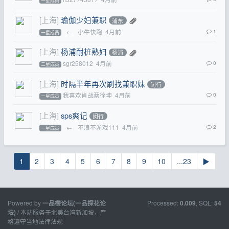
一星成员
[上海]
瑜伽少妇兼职
浦东
←
小牛快跑
4月前
1
一星成员
[上海]
杨浦耐桩熟妇
杨浦
sgr258012
4月前
0
二星成员
[上海]
时隔半年再次刷找兼职妹
闵行
我喜欢肖战蔡徐坤
4月前
0
一星成员
[上海]
sps爽记
闵行
←
不浪不游戏111
4月前
2
一星成员
1
2
3
4
5
6
7
8
9
10
...23
▶
Powered by
Processed:
, SQL:
一品楼论坛(一品探花论
0.009
54
/ 本站服务于北美台湾新加坡，严
坛)
格遵守当地法律法规