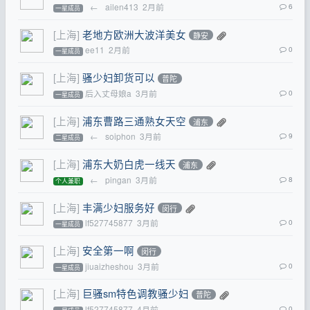
←
ailen413
2月前
6
一星成员
[上海]
老地方欧洲大波洋美女
静安
ee11
2月前
0
一星成员
[上海]
骚少妇卸货可以
普陀
后入丈母娘a
3月前
0
一星成员
[上海]
浦东曹路三通熟女天空
浦东
←
soiphon
3月前
9
二星成员
[上海]
浦东大奶白虎一线天
浦东
←
pingan
3月前
8
个人兼职
[上海]
丰满少妇服务好
闵行
lf527745877
3月前
0
一星成员
[上海]
安全第一啊
闵行
jiuaizheshou
3月前
0
一星成员
[上海]
巨骚sm特色调教骚少妇
普陀
lf527745877
4月前
0