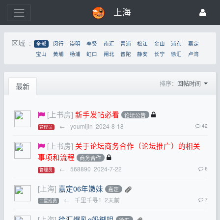
上海
区域 :
全部
闵行
崇明
奉贤
南汇
青浦
松江
金山
浦东
嘉定
宝山
黄埔
杨浦
虹口
闸北
普陀
静安
长宁
徐汇
卢湾
排序：
回帖时间
最新
[上书房]
新手发帖必看
论坛公告
←
youmijin
2024-8-18
42
管理员
[上书房]
关于论坛商务合作（论坛推广）的相关
事项和流程
商务合作
←
568890
2024-7-22
6
管理员
[上海]
嘉定06年嫩妹
嘉定
←
千里千寻1
2天前
7
二星成员
[上海]
徐汇爆乳g奶御姐
徐汇