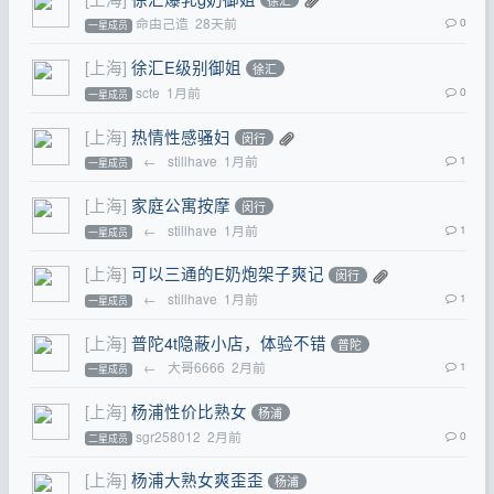
命由己造
28天前
0
一星成员
[上海]
徐汇E级别御姐
徐汇
scte
1月前
0
一星成员
[上海]
热情性感骚妇
闵行
←
stillhave
1月前
1
一星成员
[上海]
家庭公寓按摩
闵行
←
stillhave
1月前
1
一星成员
[上海]
可以三通的E奶炮架子爽记
闵行
←
stillhave
1月前
1
一星成员
[上海]
普陀4t隐蔽小店，体验不错
普陀
←
大哥6666
2月前
1
一星成员
[上海]
杨浦性价比熟女
杨浦
sgr258012
2月前
0
二星成员
[上海]
杨浦大熟女爽歪歪
杨浦