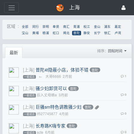
上海
区域 :
全部
闵行
崇明
奉贤
南汇
青浦
松江
金山
浦东
嘉定
宝山
黄埔
杨浦
虹口
闸北
普陀
静安
长宁
徐汇
卢湾
排序：
回帖时间
最新
[上海]
普陀4t隐蔽小店，体验不错
普陀
←
大哥6666
2月前
1
一星成员
[上海]
骚少妇卸货可以
普陀
后入丈母娘a
3月前
0
一星成员
[上海]
巨骚sm特色调教骚少妇
普陀
lf527745877
4月前
0
一星成员
[上海]
长寿路K嗨专家
普陀
scte
6月前
0
一星成员