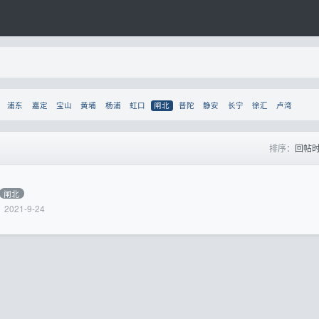
浦东
嘉定
宝山
黄埔
杨浦
虹口
闸北
普陀
静安
长宁
徐汇
卢湾
排序：
回帖
闸北
2021-9-24