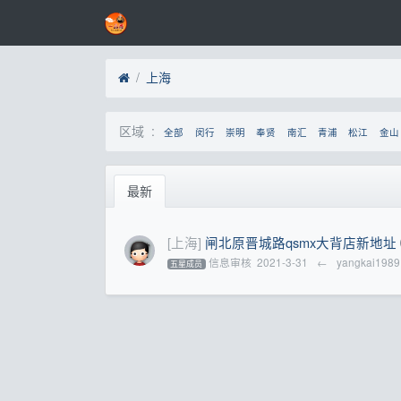
上海
区域 :
全部
闵行
崇明
奉贤
南汇
青浦
松江
金山
最新
[上海]
闸北原晋城路qsmx大背店新地址
信息审核
2021-3-31
←
yangkai1989
五星成员