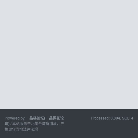
Powered by
Processed:
, SQL:
一品楼论坛(一品探花论
0.004
4
/ 本站服务于北美台湾新加坡，严
坛)
格遵守当地法律法规