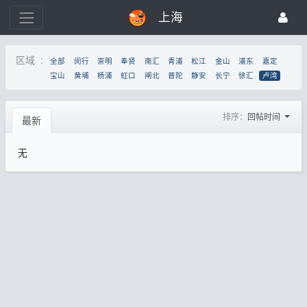
上海
区域 :
全部
闵行
崇明
奉贤
南汇
青浦
松江
金山
浦东
嘉定
宝山
黄埔
杨浦
虹口
闸北
普陀
静安
长宁
徐汇
卢湾
排序：
回帖时间
最新
无