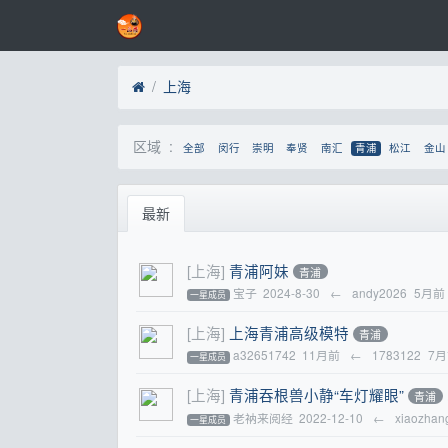
上海
区域 :
全部
闵行
崇明
奉贤
南汇
青浦
松江
金山
最新
[上海]
青浦阿妹
青浦
宝子
2024-8-30
←
andy2026
5月前
一星成员
[上海]
上海青浦高级模特
青浦
a32651742
11月前
←
1783122
7
一星成员
[上海]
青浦吞根兽小静“车灯耀眼”
青浦
老衲来阅经
2022-12-10
←
xiaozhan
一星成员