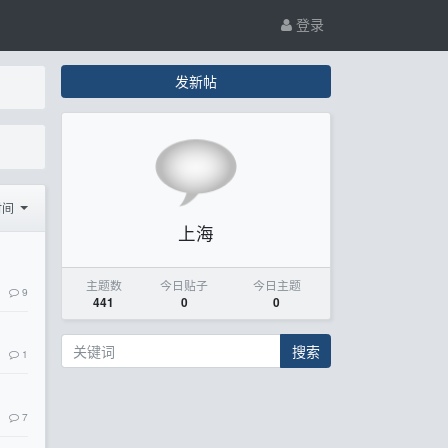
登录
发新帖
时间
上海
主题数
今日贴子
今日主题
9
441
0
0
搜索
1
7