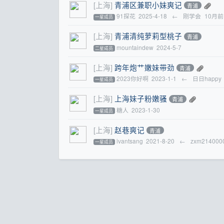
[上海]
青浦区兼职小妹爽记
青浦
91探花
2025-4-18
←
刚学会
10月前
一星成员
[上海]
青浦清纯萝莉型桃子
青浦
mountaindew
2024-5-7
二星成员
[上海]
跨年炮艹嫩妹带劲
青浦
2023你好啊
2023-1-1
←
日日happy
一星成员
[上海]
上海妹子粉嫩骚
青浦
糖人
2023-1-30
一星成员
[上海]
赵巷爽记
青浦
ivantsang
2021-8-20
←
zxm214000
一星成员