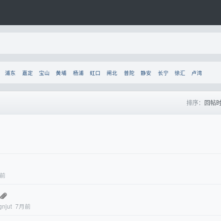
浦东
嘉定
宝山
黄埔
杨浦
虹口
闸北
普陀
静安
长宁
徐汇
卢湾
排序：
回帖
月前
gnjut
7月前