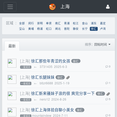
上海
区域 :
全部
闵行
崇明
奉贤
南汇
青浦
松江
金山
浦东
嘉定
宝山
黄埔
杨浦
虹口
闸北
普陀
静安
长宁
徐汇
卢湾
排序：
回帖时间
最新
[上海]
徐汇那些年青涩的女孩
徐汇
←
3731435
2025-6-3
3
一星成员
[上海]
徐汇长腿妹妹
徐汇
←
btlzr6688
2025-1-19
1
一星成员
[上海]
徐汇新来骚妹子浪的很 爽完分享一下
徐汇
←
nero12
2024-8-26
5
一星成员
[上海]
徐汇上海体验自聊小美女
徐汇
mountaindew
2024-7-11
0
二星成员